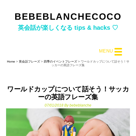
Skip
Skip
to
to
BEBEBLANCHECOCO
main
primary
英会話が楽しくなる tips & hacks ♡
content
sidebar
MENU
Home
>
英会話フレーズ
>
四季のイベントフレーズ
> ワールドカップについて話そう！サ
ッカーの英語フレーズ集
ワールドカップについて話そう！サッカ
ーの英語フレーズ集
07/01/2018
By
bebeblanche