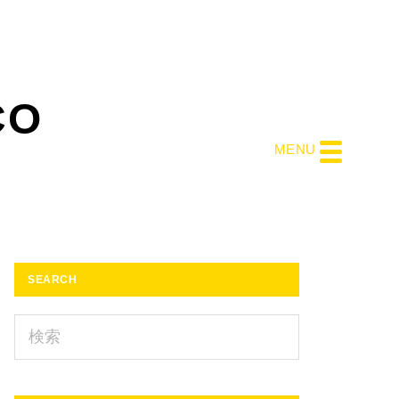
CO
MENU
最
SEARCH
初
の
検
索
サ
イ