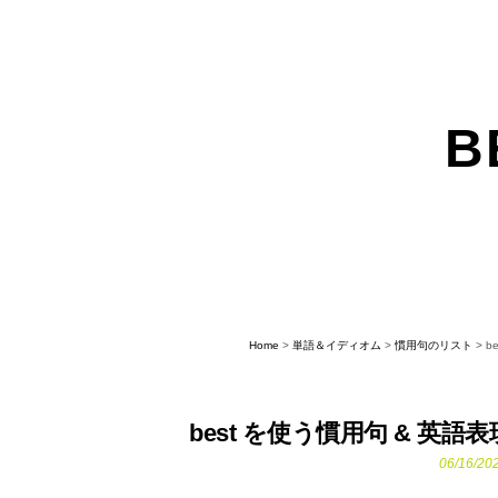
Skip
Skip
to
to
main
primary
B
content
sidebar
Home
>
単語＆イディオム
>
慣用句のリスト
> be
best を使う慣用句 & 英語表現 ❤︎ a
06/16/20