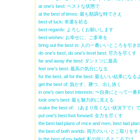
at one’s best: ベストな状態で
at the best of times: 最も順調な時でさえ
best of luck: 幸運を祈る
best regards: よろしくお願いします
best wishes: お幸せに、ご多幸を
bring out the best in: 人の一番いいところを引
do one’s best, do one’s level best: 尽力を尽くす
far and away the best: ダントツに最高
feel one’s best: 最高の気分になる
for the best, all for the best: 最もいい結果に
get the best of: 負かす、勝つ、出し抜く
in one’s own best interests: 〜自身にとって一
look one’s best: 最も魅力的に見える
make the best of: （あまり良くない状況
put one’s best foot forward: 全力を尽くす
the best laid plans of mice and men, best
the best of both worlds: 両方のいいとこ取りを
to the best of my belief: 私の信じるところでは