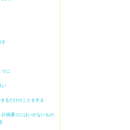
き出す
なるように
番良い
下で）できるだけのことをする
 laid plan: 計画通りにはいかないもの
する