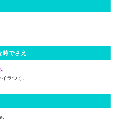
も順調な時でさえ
s
.
ゃイラつく。
e.