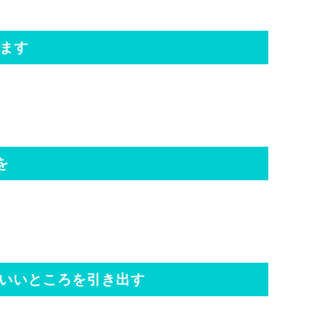
します
を
 人の一番いいところを引き出す