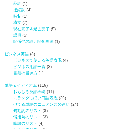
品詞
(1)
接続詞
(4)
時制
(1)
構文
(7)
現在完了＆過去完了
(5)
語順
(5)
関係代名詞と関係副詞
(1)
ビジネス英語
(8)
ビジネスで使える英語表現
(4)
ビジネス用語一覧
(3)
書類の書き方
(1)
単語＆イディオム
(115)
おもしろ英語表現
(11)
スラングっぽい口語表現
(26)
似てる単語のニュアンスの違い
(24)
句動詞のリスト
(8)
慣用句のリスト
(3)
略語のリスト
(4)