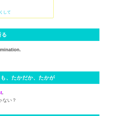
を尽くして
祈る
amination.
よくても、たかだか、たかが
t
.
ゃない？