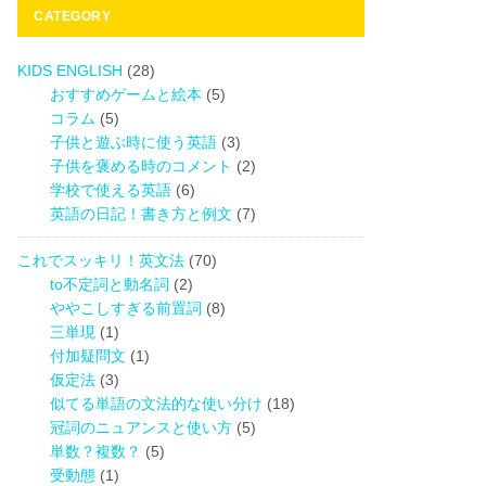
ド
CATEGORY
バ
ー
KIDS ENGLISH
(28)
おすすめゲームと絵本
(5)
コラム
(5)
子供と遊ぶ時に使う英語
(3)
子供を褒める時のコメント
(2)
学校で使える英語
(6)
英語の日記！書き方と例文
(7)
これでスッキリ！英文法
(70)
to不定詞と動名詞
(2)
ややこしすぎる前置詞
(8)
三単現
(1)
付加疑問文
(1)
仮定法
(3)
似てる単語の文法的な使い分け
(18)
冠詞のニュアンスと使い方
(5)
単数？複数？
(5)
受動態
(1)