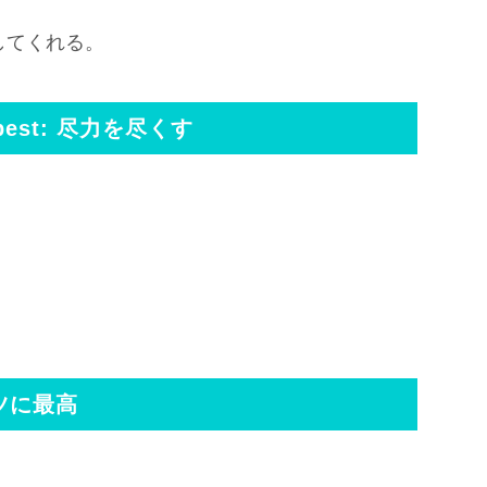
してくれる。
vel best: 尽力を尽くす
。
.
ントツに最高